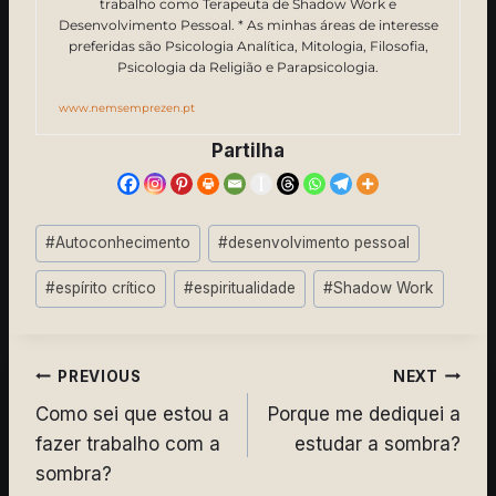
trabalho como Terapeuta de Shadow Work e
Desenvolvimento Pessoal. * As minhas áreas de interesse
preferidas são Psicologia Analítica, Mitologia, Filosofia,
Psicologia da Religião e Parapsicologia.
www.nemsemprezen.pt
Partilha
Post
#
Autoconhecimento
#
desenvolvimento pessoal
Tags:
#
espírito crítico
#
espiritualidade
#
Shadow Work
Navegação
PREVIOUS
NEXT
Como sei que estou a
Porque me dediquei a
de
fazer trabalho com a
estudar a sombra?
artigos
sombra?