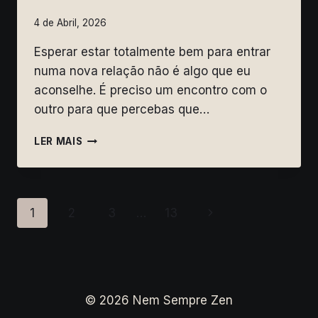
4 de Abril, 2026
Esperar estar totalmente bem para entrar
numa nova relação não é algo que eu
aconselhe. É preciso um encontro com o
outro para que percebas que…
O
LER MAIS
OUTRO
COMO
ESPELHO
DA
Page
Next
1
2
3
…
13
TUA
SOMBRA
navigation
Page
© 2026 Nem Sempre Zen