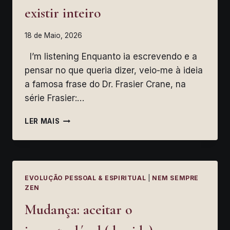
existir inteiro
18 de Maio, 2026
I’m listening Enquanto ia escrevendo e a
pensar no que queria dizer, veio-me à ideia
a famosa frase do Dr. Frasier Crane, na
série Frasier:…
TERAPIA:
LER MAIS
UM
ESPAÇO
PARA
SER
E
EVOLUÇÃO PESSOAL & ESPIRITUAL
|
NEM SEMPRE
EXISTIR
ZEN
INTEIRO
Mudança: aceitar o