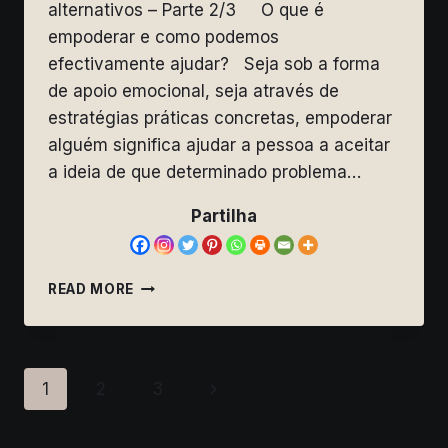
alternativos – Parte 2/3 O que é
empoderar e como podemos
efectivamente ajudar? Seja sob a forma
de apoio emocional, seja através de
estratégias práticas concretas, empoderar
alguém significa ajudar a pessoa a aceitar
a ideia de que determinado problema…
Partilha
CULPABILIZAÇÃO
READ MORE
E
COMO
AJUDAR
A
Page
Next
1
2
3
EMPODERAR
navigation
Page