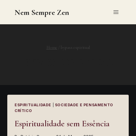
Skip
Nem Sempre Zen
to
content
Home
/
bypass espiritual
BYPASS ESPIRITUAL
ESPIRITUALIDADE
|
SOCIEDADE E PENSAMENTO
CRÍTICO
Espiritualidade sem Essência