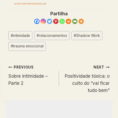
www.nemsemprezen.pt
Partilha
Post
#
intimidade
#
relacionamentos
#
Shadow Work
Tags:
#
trauma emocional
Navegação
PREVIOUS
NEXT
Sobre intimidade –
Positividade tóxica: o
de
Parte 2
culto do “vai ficar
artigos
tudo bem”