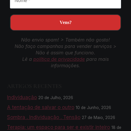
Não envio spam! > Também não gosto!
Não faço campanhas para vender serviços >
Não é assim que funciono.
Lê a
política de privacidade
para mais
informações.
ARTIGOS RECENTES
Individuação
20 de Julho, 2026
A tentação de salvar o outro
10 de Junho, 2026
Sombra . Individuação . Tensão
27 de Maio, 2026
Terapia: um espaço para ser e existir inteiro
18 de