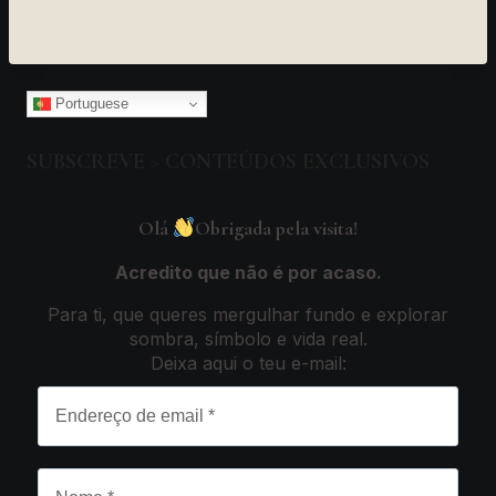
Portuguese
SUBSCREVE > CONTEÚDOS EXCLUSIVOS
Olá
Obrigada pela visita!
Acredito que não é por acaso.
Para ti, que queres mergulhar fundo e explorar
sombra, símbolo e vida real.
Deixa aqui o teu e-mail
: