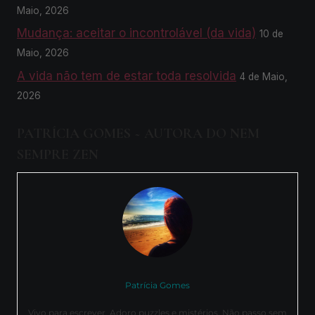
Maio, 2026
Mudança: aceitar o incontrolável (da vida)
10 de
Maio, 2026
A vida não tem de estar toda resolvida
4 de Maio,
2026
PATRÍCIA GOMES ~ AUTORA DO NEM
SEMPRE ZEN
Patrícia Gomes
Vivo para escrever. Adoro puzzles e mistérios. Não passo sem