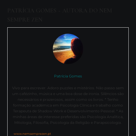
PATRÍCIA GOMES ~ AUTORA DO NEM
SEMPRE ZEN
Patrícia Gomes
Vivo para escrever. Adoro puzzles e mistérios. Não passo sem
um cafézinho, música e uma boa dose de ironia. Silêncios são
necessários e prazerosos, assim como os livros. * Tenho
formação académica em Psicologia Clínica e trabalho como
Terapeuta de Shadow Work e Desenvolvimento Pessoal. * As
minhas áreas de interesse preferidas são Psicologia Analítica,
Mitologia, Filosofia, Psicologia da Religião e Parapsicologia.
www.nemsemprezen.pt