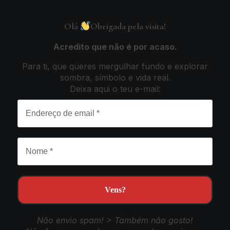
Olá
Obrigada pela visita!
Acredito que não é por acaso.
Para ti, que queres mergulhar fundo e explorar
sombra, símbolo e vida real.
Deixa aqui o teu e-mail
:
Não envio spam! > Também não gosto!