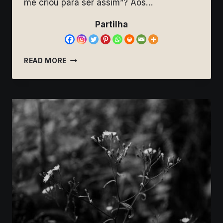
me criou para ser assim”? Aos…
Partilha
O
READ MORE
NOSSO
PROPÓSITO
É
SERMOS
REAIS