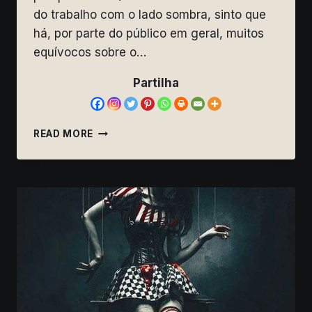
do trabalho com o lado sombra, sinto que
há, por parte do público em geral, muitos
equívocos sobre o…
Partilha
TRABALHAR
READ MORE
A
SOMBRA
–
O
QUE
SIGNIFICA?