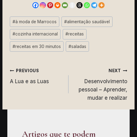
Post
#
à moda de Marrocos
#
alimentação saudável
Tags:
#
cozinha internacional
#
receitas
#
receitas em 30 minutos
#
saladas
Navegação
PREVIOUS
NEXT
A Lua e as Luas
Desenvolvimento
de
pessoal – Aprender,
artigos
mudar e realizar
Artigos que te podem