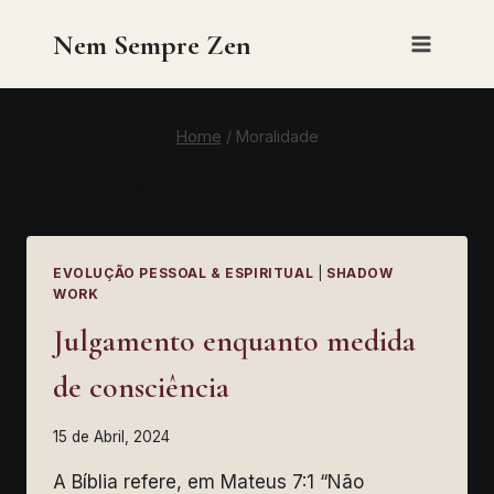
Skip
Nem Sempre Zen
to
content
Home
/
Moralidade
MORALIDADE
EVOLUÇÃO PESSOAL & ESPIRITUAL
|
SHADOW
WORK
Julgamento enquanto medida
de consciência
15 de Abril, 2024
A Bíblia refere, em Mateus 7:1 “Não