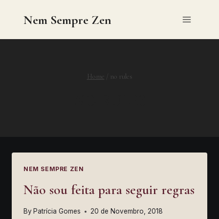
Skip
Nem Sempre Zen
to
content
Home
/
no rules
NO RULES
NEM SEMPRE ZEN
Não sou feita para seguir regras
By
Patrícia Gomes
20 de Novembro, 2018