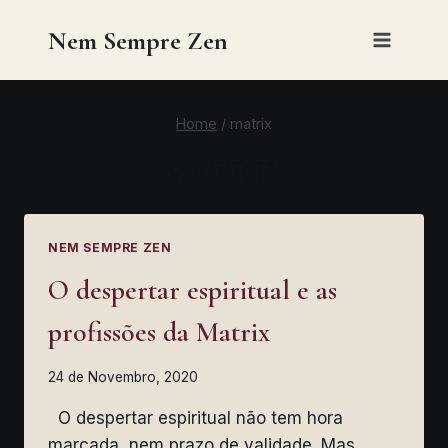
Skip
Nem Sempre Zen
to
content
Home
/
matrix
MATRIX
NEM SEMPRE ZEN
O despertar espiritual e as
profissões da Matrix
24 de Novembro, 2020
O despertar espiritual não tem hora
marcada, nem prazo de validade. Mas