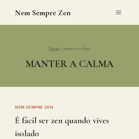
Skip
Nem Sempre Zen
to
content
Home
/
manter a calma
MANTER A CALMA
NEM SEMPRE ZEN
É fácil ser zen quando vives
isolado