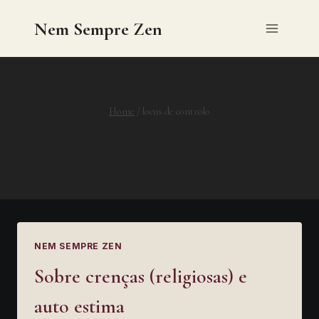
Skip
Nem Sempre Zen
to
content
Home
/
locus de controlo
LOCUS DE CONTROLO
NEM SEMPRE ZEN
Sobre crenças (religiosas) e
auto estima