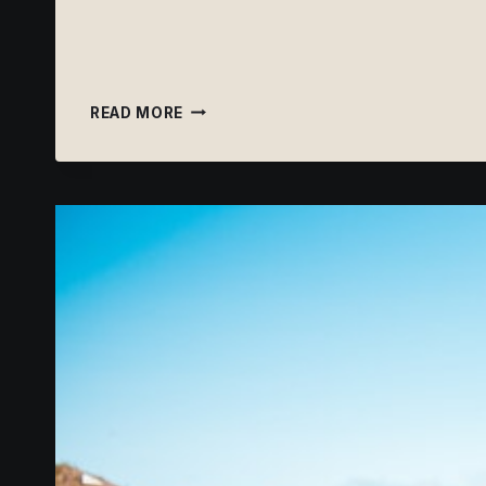
O
READ MORE
LADO
SOMBRA
DAS
RUNAS
EXISTE?