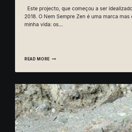
Este projecto, que começou a ser idealizado
2018. O Nem Sempre Zen é uma marca mas é s
minha vida: os…
TERAPIAS
READ MORE
FORA
DA
CAIXA
PARA
PESSOAS
QUE
NÃO
CABEM
EM
CAIXAS