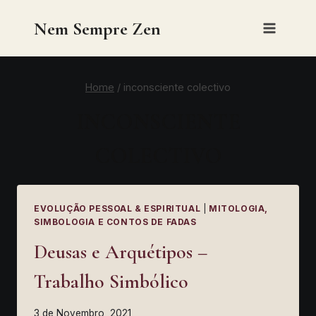
Skip
Nem Sempre Zen
to
content
Home
/
inconsciente colectivo
INCONSCIENTE
COLECTIVO
EVOLUÇÃO PESSOAL & ESPIRITUAL
|
MITOLOGIA,
SIMBOLOGIA E CONTOS DE FADAS
Deusas e Arquétipos –
Trabalho Simbólico
3 de Novembro, 2021