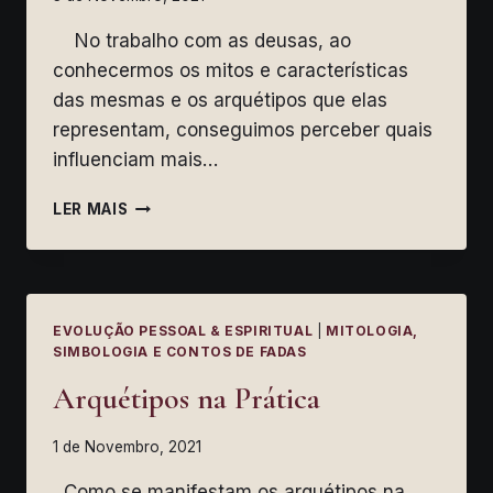
No trabalho com as deusas, ao
conhecermos os mitos e características
das mesmas e os arquétipos que elas
representam, conseguimos perceber quais
influenciam mais…
DEUSAS
LER MAIS
E
ARQUÉTIPOS
–
TRABALHO
SIMBÓLICO
EVOLUÇÃO PESSOAL & ESPIRITUAL
|
MITOLOGIA,
SIMBOLOGIA E CONTOS DE FADAS
Arquétipos na Prática
1 de Novembro, 2021
Como se manifestam os arquétipos na