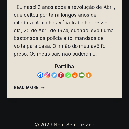
Eu nasci 2 anos após a revolução de Abril,
que deitou por terra longos anos de
ditadura. A minha avó ia trabalhar nesse
dia, 25 de Abril de 1974, quando levou uma
bastonada da polícia e foi mandada de
volta para casa. O irmão do meu avô foi
preso. Os meus pais não puderam…
Partilha
LIBERDADE
READ MORE
–
25
DE
ABRIL
DE
1974
© 2026 Nem Sempre Zen