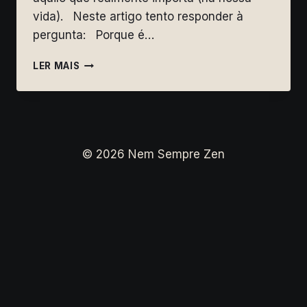
vida). Neste artigo tento responder à
pergunta: Porque é…
FLOW
LER MAIS
(AQUILO
QUE
REALMENTE
IMPORTA….
–
PARTE
© 2026 Nem Sempre Zen
2)