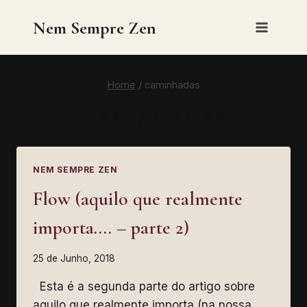
Skip
Nem Sempre Zen
to
content
Home
/
caminhadas
CAMINHADAS
NEM SEMPRE ZEN
Flow (aquilo que realmente
importa…. – parte 2)
25 de Junho, 2018
Esta é a segunda parte do artigo sobre
aquilo que realmente importa (na nossa