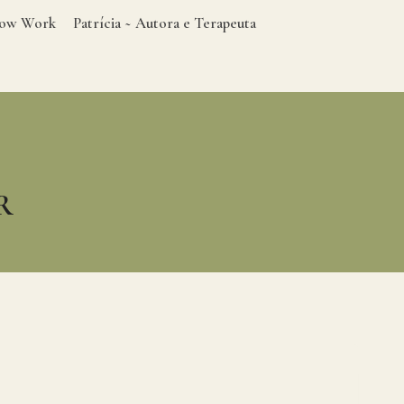
adow Work
Patrícia ~ Autora e Terapeuta
R