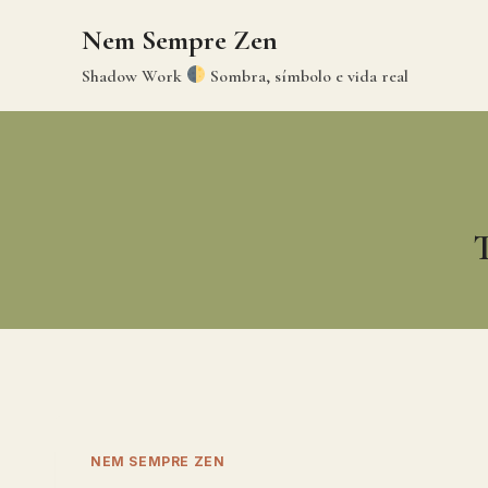
Skip
Nem Sempre Zen
to
content
Shadow Work
Sombra, símbolo e vida real
NEM SEMPRE ZEN