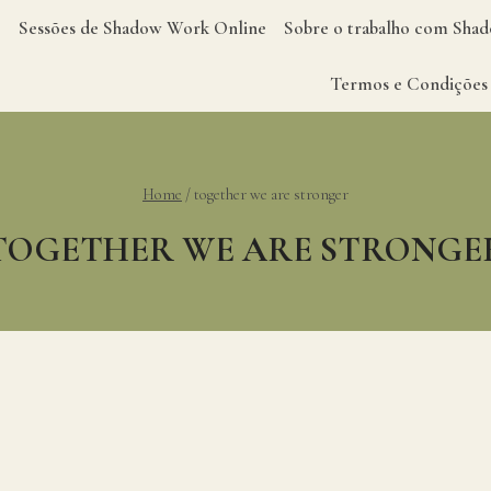
Sessões de Shadow Work Online
Sobre o trabalho com Sh
Termos e Condições
Home
/
together we are stronger
TOGETHER WE ARE STRONGE