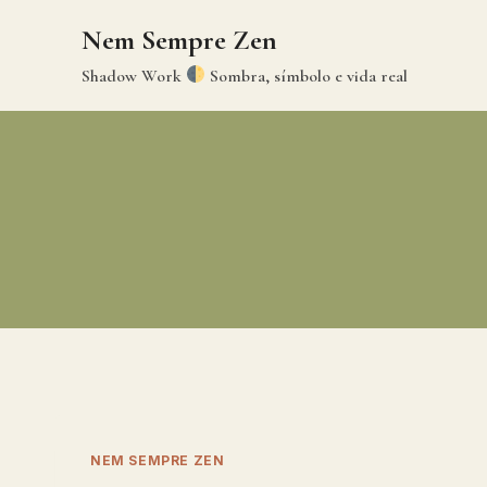
Skip
Nem Sempre Zen
to
content
Shadow Work
Sombra, símbolo e vida real
NEM SEMPRE ZEN