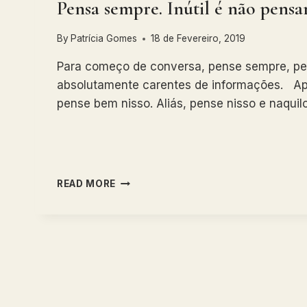
Pensa sempre. Inútil é não pensar
By
Patrícia Gomes
18 de Fevereiro, 2019
Para começo de conversa, pense sempre, pen
absolutamente carentes de informações. Ap
pense bem nisso. Aliás, pense nisso e naquil
PENSA
READ MORE
SEMPRE.
INÚTIL
É
NÃO
PENSAR.