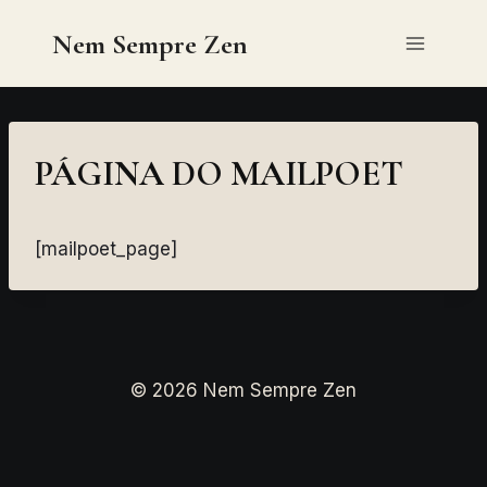
Skip
Nem Sempre Zen
to
content
PÁGINA DO MAILPOET
[mailpoet_page]
© 2026 Nem Sempre Zen