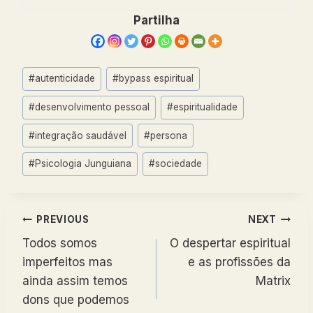
Partilha
Post
#
autenticidade
#
bypass espiritual
Tags:
#
desenvolvimento pessoal
#
espiritualidade
#
integração saudável
#
persona
#
Psicologia Junguiana
#
sociedade
Navegação
PREVIOUS
NEXT
Todos somos
O despertar espiritual
de
imperfeitos mas
e as profissões da
artigos
ainda assim temos
Matrix
dons que podemos