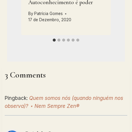
Autoconhecimento é poder
R
By
Patrícia Gomes
17 de Dezembro, 2020
2
3 Comments
Pingback:
Quem somos nós (quando ninguém nos
observa)? ⋆ Nem Sempre Zen®