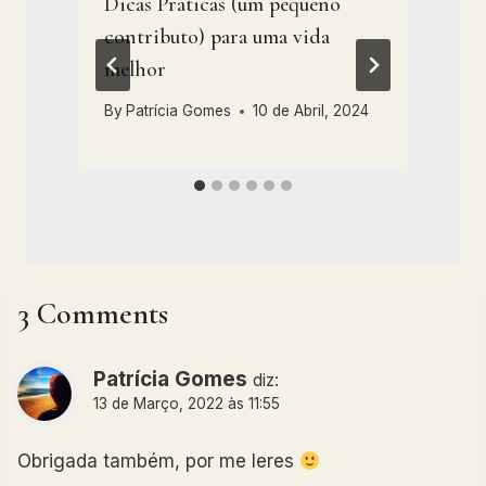
Dicas Práticas (um pequeno
contributo) para uma vida
e
melhor
2
By
Patrícia Gomes
10 de Abril, 2024
3 Comments
Patrícia Gomes
diz:
13 de Março, 2022 às 11:55
Obrigada também, por me leres