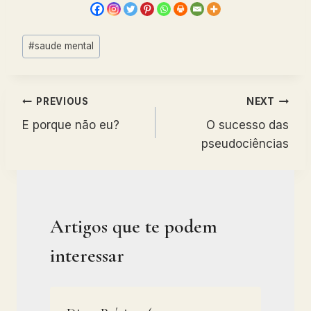
Post
#
saude mental
Tags:
Navegação
PREVIOUS
NEXT
E porque não eu?
O sucesso das
de
pseudociências
artigos
Artigos que te podem
interessar