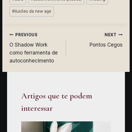
Tags:
#
ilusões da new age
Navegação
PREVIOUS
NEXT
O Shadow Work
Pontos Cegos
de
como ferramenta de
artigos
autoconhecimento
Artigos que te podem
interessar