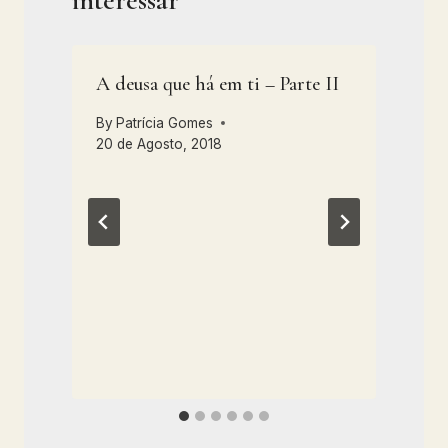
interessar
A deusa que há em ti – Parte II
By
Patrícia Gomes
20 de Agosto, 2018
1