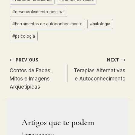
Tags:
#
desenvolvimento pessoal
#
Ferramentas de autoconhecimento
#
mitologia
#
psicologia
Navegação
PREVIOUS
NEXT
Contos de Fadas,
Terapias Alternativas
de
Mitos e Imagens
e Autoconhecimento
artigos
Arquetípicas
Artigos que te podem