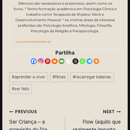
Silêncios são necessários e prazerosos, assim como os
livros. * Tenho formação académica em Psicologia Clínica e
trabalho como Terapeuta de Shadow Work e
Desenvolvimento Pessoal. * As minhas áreas de interesse
preferidas são Psicologia Analítica, Mitologia, Filosofia,
Psicologia da Religião e Parapsicologia.
www.nemsemprezen.pt
Partilha
Post
#
aprender a viver
#
férias
#
recarregar baterias
Tags:
#
ser feliz
Navegação
PREVIOUS
NEXT
Ser Criança – a
Flow (aquilo que
de
propósito do Dia
realmente importa….