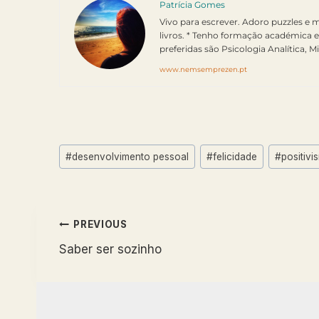
Patrícia Gomes
Vivo para escrever. Adoro puzzles e 
livros. * Tenho formação académica 
preferidas são Psicologia Analítica, Mi
www.nemsemprezen.pt
Post
#
desenvolvimento pessoal
#
felicidade
#
positivi
Tags:
Navegação
PREVIOUS
Saber ser sozinho
de
artigos