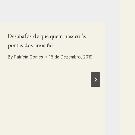
Desabafos de que quem nasceu às
Per
portas dos anos 80
By
By
Patrícia Gomes
18 de Dezembro, 2019