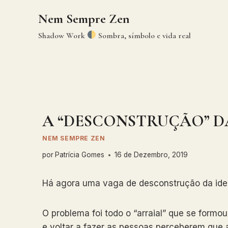
Skip
Nem Sempre Zen
to
content
Shadow Work
Sombra, símbolo e vida real
A “DESCONSTRUÇÃO” D
NEM SEMPRE ZEN
por
Patrícia Gomes
16 de Dezembro, 2019
Há agora uma vaga de desconstrução da ideia
O problema foi todo o “arraial” que se formou
e voltar a fazer as pessoas perceberem que 